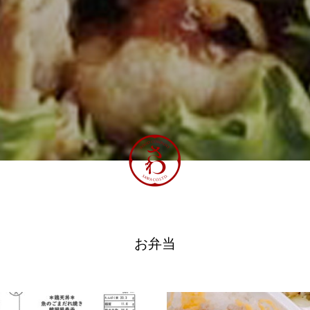
道の駅いたの 「いたの88サロン」
🇹🇼🇰🇷開催
お弁当