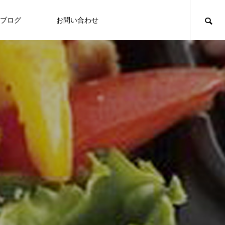
ブログ
お問い合わせ
食づくり
食づくり
「いたの88サロン」毎月第２火曜日に
定期開催
Thoughts on
Tho
food
食への知識
8/3～7 ヘルシーメニュー
2026.07.31