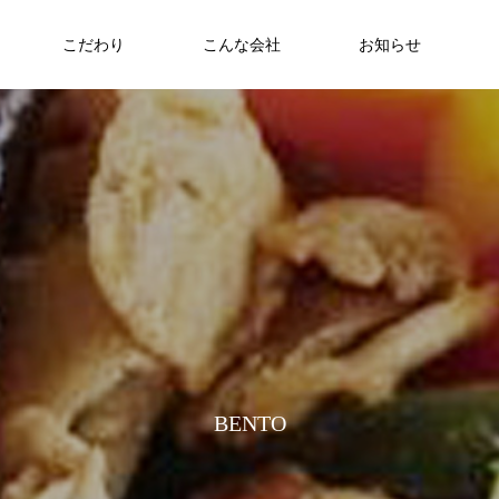
こだわり
こんな会社
お知らせ
お弁当
食への知識
NEW
さわおせち2026
Thoughts on
food
食への知識
B
E
N
T
O
8/17～21 ヘルシーメニュー
2026.08.07
働大臣賞受
6月22日（日）🇹🇭🇻🇳アジアンフェア