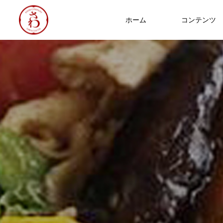
ホーム
コンテンツ
食への知識
NEW
Thoughts on
food
8/17～21 日替わりメニュー
2026.08.07
2025年 食品衛生優良施設 厚生労