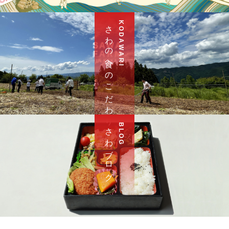
さ わ の 食 へ の こ だ わ り
K O D A W A R I
さ わ ブ ロ グ
B L O G