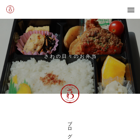
さ
わ
の
日
々
の
お
弁
当
ブ ロ グ