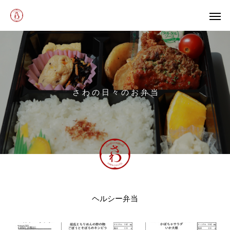
さ
わ
の
日
々
の
お
弁
当
ヘルシー弁当