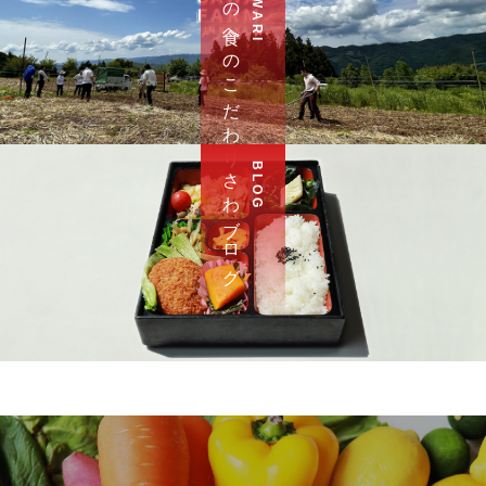
さ わ の 食 へ の こ だ わ り
さ わ ブ ロ グ
B L O G