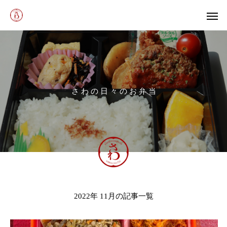
さ
わ
の
日
々
の
お
弁
当
2022年 11月の記事一覧