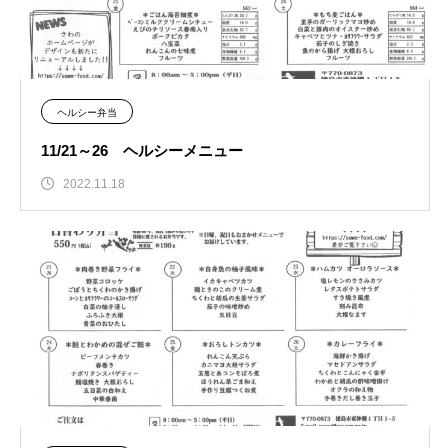
ヘルシー弁当
11/21～26 ヘルシーメニュー
2022.11.18