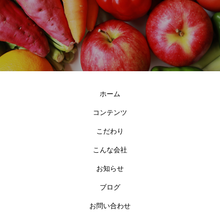
ホーム
コンテンツ
こだわり
こんな会社
お知らせ
ブログ
お問い合わせ