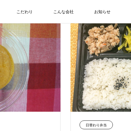
こだわり
こんな会社
お知らせ
お弁当
食への知識
さわおせち2026
Thoughts on
food
食への知識
7/27～31 日替わりメニュー
2026.07.24
働大臣賞受
日替わり弁当
6月22日（日）🇹🇭🇻🇳アジアンフェア