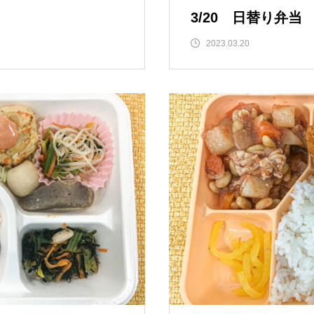
道の駅いたの 「いたの88サロン」
🇹🇼🇰🇷開催
3/20 日替り弁当
2023.03.20