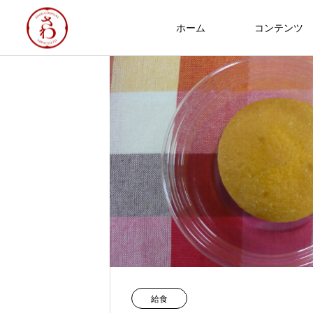
ホーム
コンテンツ
食への知識
NEW
Thoughts on
food
8/3～7 ヘルシーメニュー
2026.07.31
2025年 食品衛生優良施設 厚生労
給食