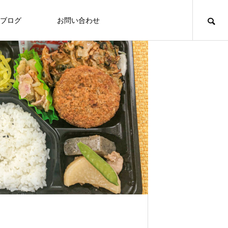
ブログ
お問い合わせ
食づくり
食づくり
「いたの88サロン」毎月第２火曜日に
定期開催
Thoughts on
Tho
food
食への知識
7/27～31 ヘルシーメニュー
2026.07.24