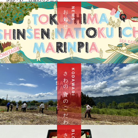
お 知 ら せ
N E W S
さ わ の 食 へ の こ だ わ り
K O D A W A R I
B L O G