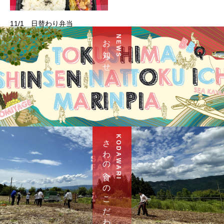
11/1 日替わり弁当
お 知 ら せ
N E W S
さ わ の 食 へ の こ だ わ り
K O D A W A R I