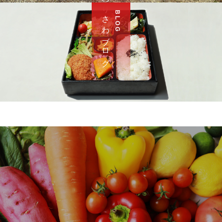
さ わ ブ ロ グ
B L O G