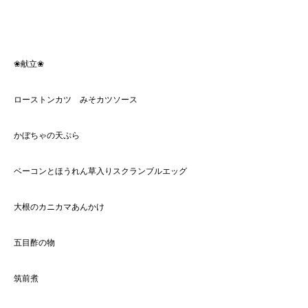
❀献立❀
ローストンカツ みそカツソース
かぼちゃの天ぷら
ベーコンとほうれん草入りスクランブルエッグ
大根のカニカマあんかけ
五目酢の物
筑前煮