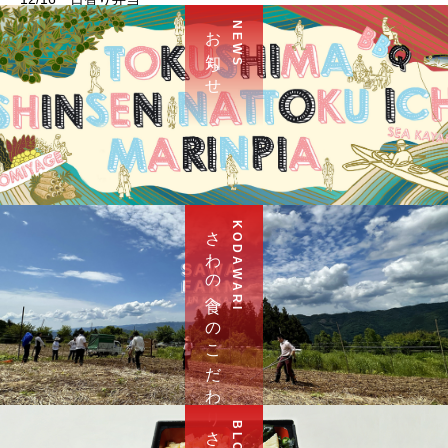
お 知 ら せ
N E W S
さ わ の 食 へ の こ だ わ り
K O D A W A R I
B L O G