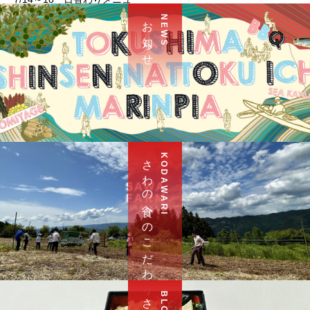
お 知 ら せ
N E W S
さ わ の 食 へ の こ だ わ り
K O D A W A R I
B L O G