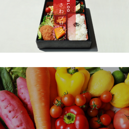
さ わ ブ ロ グ
B L O G