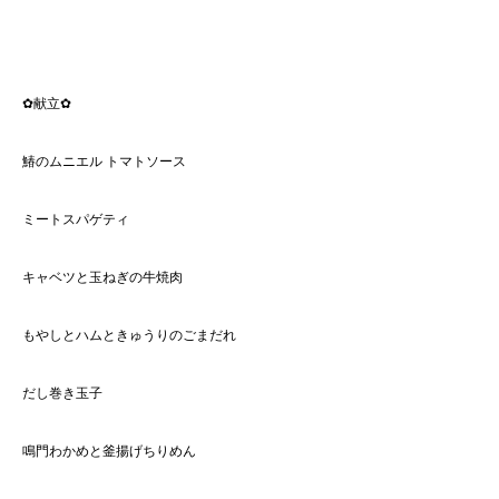
‪✿献立‪✿
鰆のムニエル トマトソース
ミートスパゲティ
キャベツと玉ねぎの牛焼肉
もやしとハムときゅうりのごまだれ
だし巻き玉子
鳴門わかめと釜揚げちりめん