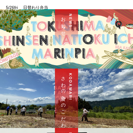
5/26fri 日替わり弁当
お 知 ら せ
N E W S
さ わ の 食 へ の こ だ わ り
K O D A W A R I