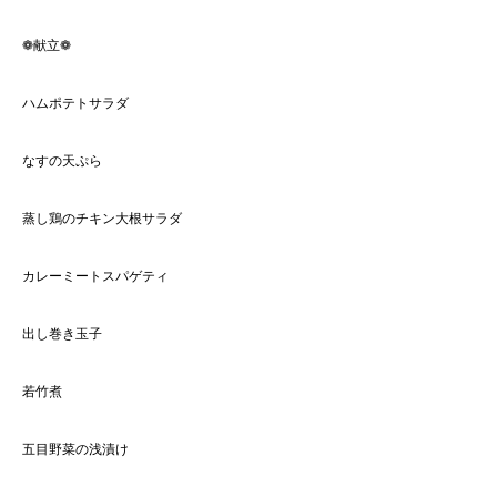
❁献立❁
ハムポテトサラダ
なすの天ぷら
蒸し鶏のチキン大根サラダ
カレーミートスパゲティ
出し巻き玉子
若竹煮
五目野菜の浅漬け