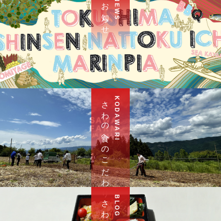
お 知 ら せ
N E W S
さ わ の 食 へ の こ だ わ り
K O D A W A R I
さ わ ブ ロ グ
B L O G