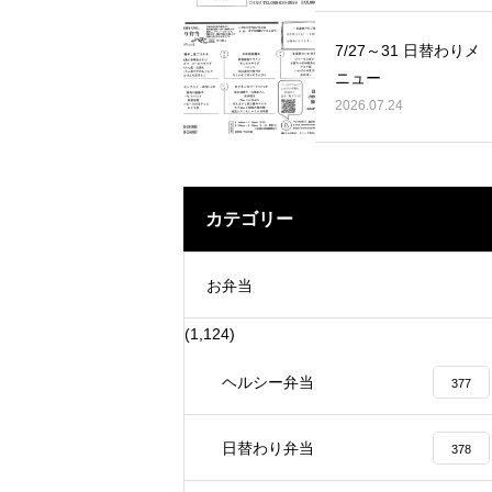
サロン」
5月5日に家賀で藍の定植に 行って
7/27～31 日替わりメ
ニュー
2026.07.24
カテゴリー
お弁当
(1,124)
ヘルシー弁当
377
日替わり弁当
378