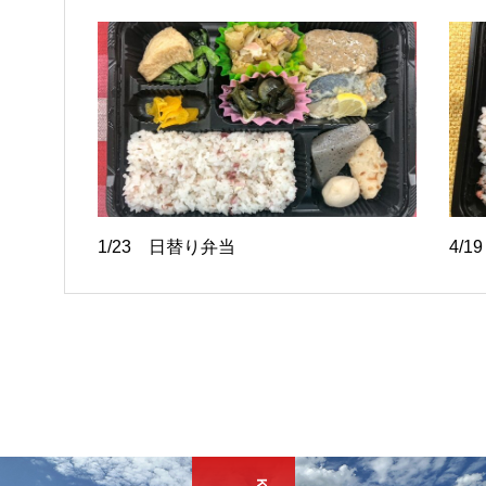
1/23 日替り弁当
4/