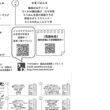
道の駅いたの 「いたの88サロン」
外国人社員の親睦会