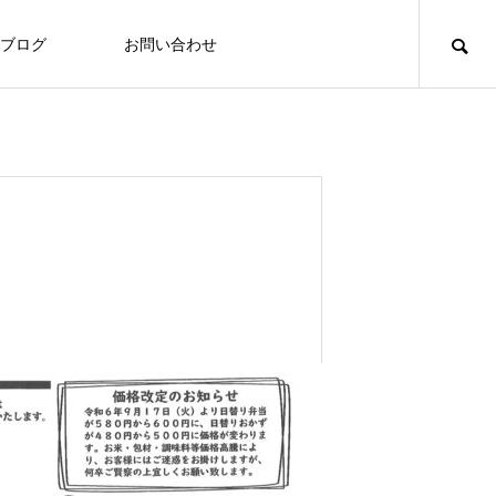
ブログ
お問い合わせ
食づくり
「いたの88サロン」毎月第２火曜日に
定期開催
Thoughts on
Tho
food
食への知識
7/27～31 ヘルシーメニュー
2026.07.24