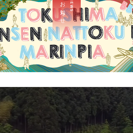
お 知 ら せ
N E W S