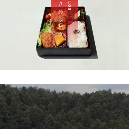
さ わ ブ ロ グ
B L O G