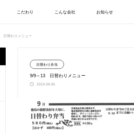
こだわり
こんな会社
お知らせ
お弁当
13 日替わりメニュー
食への知識
食への知識
日替わり弁当
9/9～13 日替わりメニュー
さわおせち2026
2024.09.06
Thoughts on
food
食への知識
7/27～31 日替わりメニュー
2026.07.24
2025年 食品衛生優良施設 厚生労働大臣賞受
6月22日（日）🇹🇭🇻🇳アジアンフェア