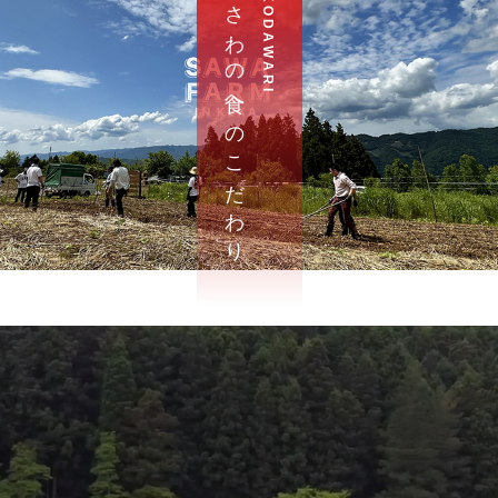
さ わ の 食 へ の こ だ わ り
K O D A W A R I