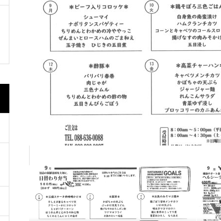
来ました。
賞 表彰を賜りました。
🇹🇼🇰🇷開催