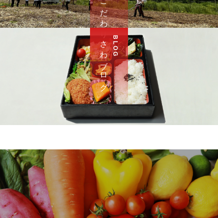
さ わ ブ ロ グ
B L O G