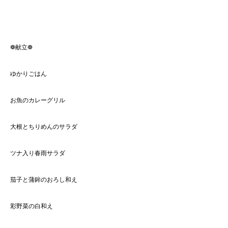
❁献立❁
ゆかりごはん
お魚のカレーグリル
大根とちりめんのサラダ
ツナ入り春雨サラダ
茄子と蒲鉾のおろし和え
彩野菜の白和え