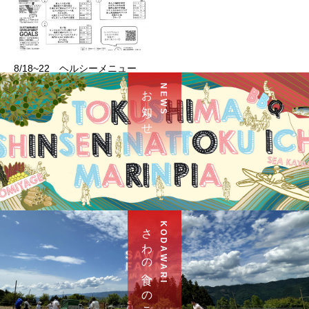
8/18~22 ヘルシーメニュー
お 知 ら せ
N E W S
さ わ の 食 へ の こ だ わ り
K O D A W A R I