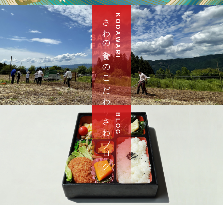
さ わ の 食 へ の こ だ わ り
K O D A W A R I
さ わ ブ ロ グ
B L O G