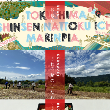
お 知 ら せ
N E W S
さ わ の 食 へ の こ だ わ り
K O D A W A R I
B L O G