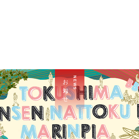
お 知 ら せ
N E W S