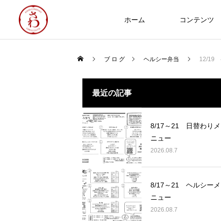
ホーム
コンテンツ
ブ ロ グ
ヘルシー弁当
12/1
食への知識
最近の記事
NEW
8/17～21 日替わりメ
ニュー
2026.08.7
Thoughts on
food
8/17～21 ヘルシーメ
8/17～21 日替わりメニュー
ニュー
2026.08.07
2026.08.7
2025年 食品衛