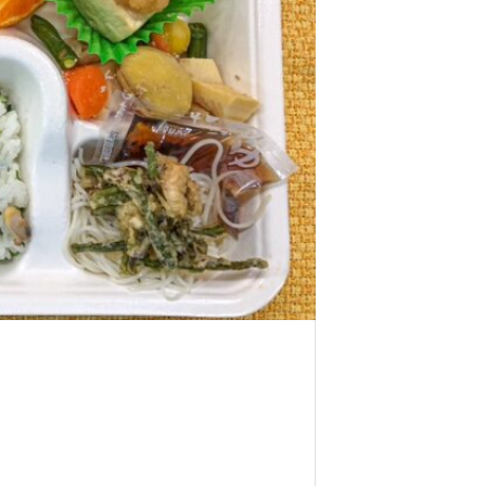
サロン」
5月5日に家賀で藍の定植に 行っ
外国人社員の親睦会