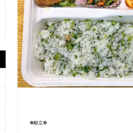
した。
道の駅いたの 「いたの88
🇹🇼🇰🇷開催
❁献立❁