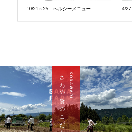
10/21～25 ヘルシーメニュー
4/
さ わ の 食 へ の こ だ わ り
K O D A W A R I