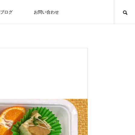
ブログ
お問い合わせ
食づくり
食づくり
「いたの88サロン」毎月第２火曜日に
定期開催
Thoughts on
food
食への知識
8/3～7 ヘルシーメニュー
2026.07.31