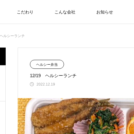
こだわり
こんな会社
お知らせ
お弁当
9 ヘルシーランチ
食への知識
NEW
ヘルシー弁当
12/19 ヘルシーランチ
さわおせち2026
2022.12.19
Thoughts on
food
食への知識
8/17～21 ヘルシーメニュー
2026.08.07
生優良施設 厚生労働大臣賞受
6月22日（日）🇹🇭🇻🇳アジアンフェア