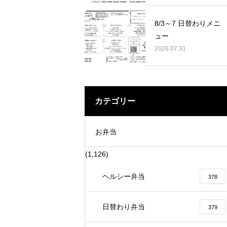
に家賀で藍の定植に 行って来ました。
賞 表彰を賜りま
8/3～7 日替わりメニ
ュー
2026.07.31
カテゴリー
お弁当
(1,126)
ヘルシー弁当
378
日替わり弁当
379