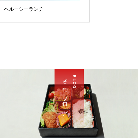
27 ヘルーシーランチ
さ わ ブ ロ グ
B L O G