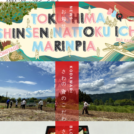
お 知 ら せ
N E W S
さ わ の 食 へ の こ だ わ り
K O D A W A R I
B L O G