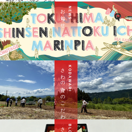
お 知 ら せ
N E W S
さ わ の 食 へ の こ だ わ り
K O D A W A R I
B L O G