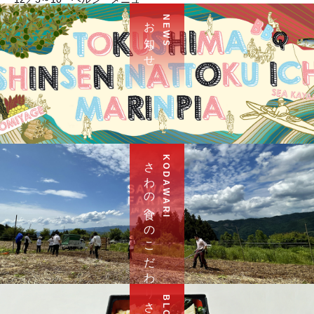
お 知 ら せ
N E W S
さ わ の 食 へ の こ だ わ り
K O D A W A R I
B L O G