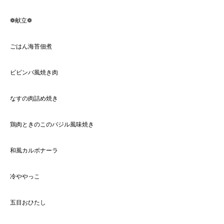
❁献立❁
ごはん海苔佃煮
ビビンバ風焼き肉
なすの肉詰め焼き
鶏肉ときのこのバジル風味焼き
和風カルボナーラ
冷ややっこ
五目おひたし