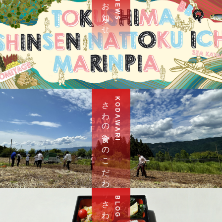
お 知 ら せ
N E W S
さ わ の 食 へ の こ だ わ り
K O D A W A R I
さ わ ブ ロ グ
B L O G