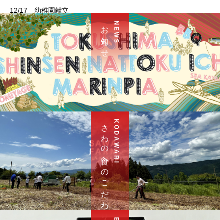
12/17 幼稚園献立
お 知 ら せ
N E W S
さ わ の 食 へ の こ だ わ り
K O D A W A R I