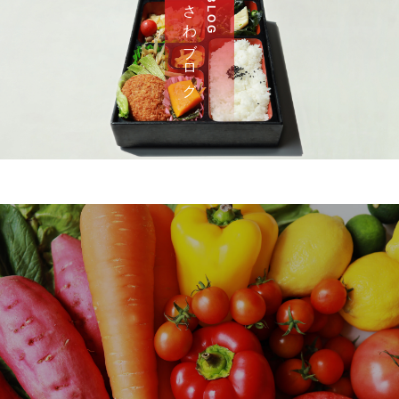
さ わ ブ ロ グ
B L O G