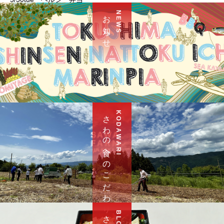
お 知 ら せ
N E W S
さ わ の 食 へ の こ だ わ り
K O D A W A R I
B L O G