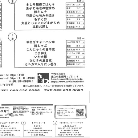
道の駅いたの 「いたの88サロン」
外国人社員の親睦会