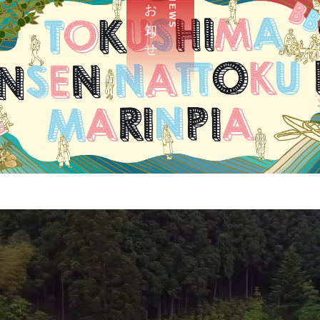
お 知 ら せ
N E W S