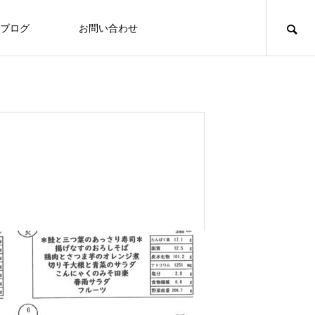
ブログ
お問い合わせ
食づくり
NEW
「いたの88サロン」毎月第２火曜日に
定期開催
Thoughts on
Tho
food
食への知識
8/3～7 ヘルシーメニュー
2026.07.31