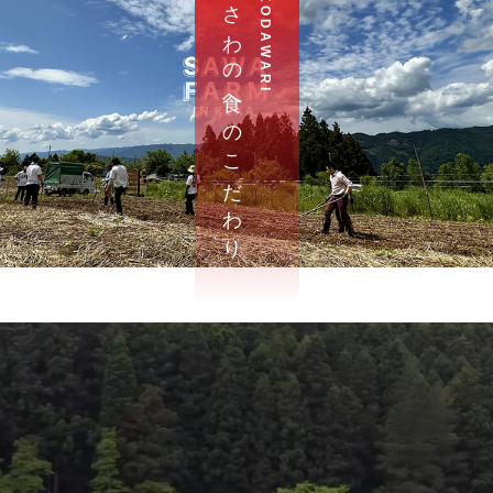
さ わ の 食 へ の こ だ わ り
K O D A W A R I