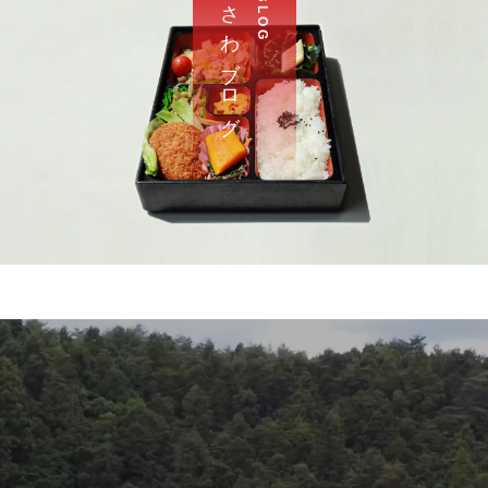
さ わ ブ ロ グ
B L O G