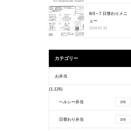
サロン」
5月5日に家賀で藍の定植に 行って
8/3～7 日替わりメニ
ュー
2026.07.31
カテゴリー
お弁当
(1,126)
ヘルシー弁当
378
日替わり弁当
379