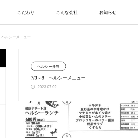
こだわり
こんな会社
お知らせ
お弁当
8 ヘルシーメニュー
食への知識
食への知識
NEW
ヘルシー弁当
7/3～8 ヘルシーメニュー
さわおせち2026
2023.07.02
Thoughts on
food
食への知識
8/17～21 ヘルシーメニュー
2026.08.07
2025年 食品衛生優良施設 厚生労働大臣賞受
6月22日（日）🇹🇭🇻🇳アジアンフェア