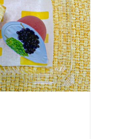
5月5日に家賀で藍の定植に 行って来ました
外国人社員の親睦会