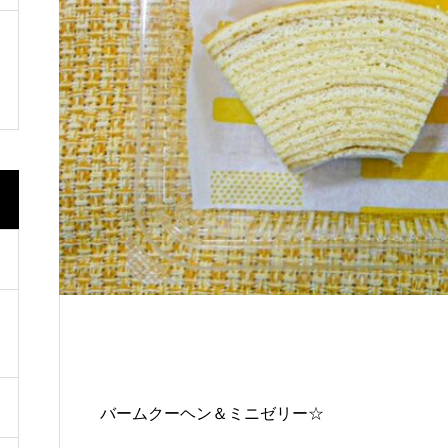
道の駅いたの 「いたの88サロン」
🇹🇼🇰🇷開催
バームクーヘン＆ミニゼリー☆