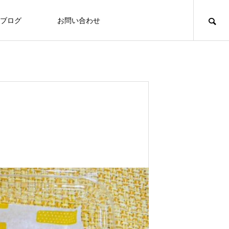
ブログ
お問い合わせ
食づくり
食づくり
「いたの88サロン」毎月第２火曜日に
定期開催
Thoughts on
food
食への知識
8/3～7 ヘルシーメニュー
2026.07.31