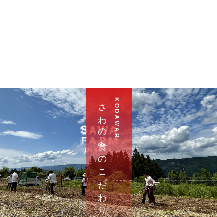
さ わ の 食 へ の こ だ わ り
K O D A W A R I