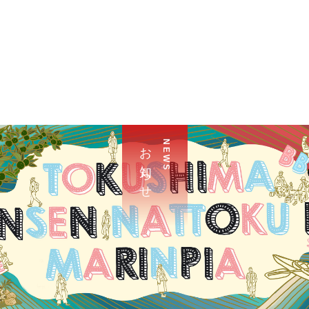
お 知 ら せ
N E W S