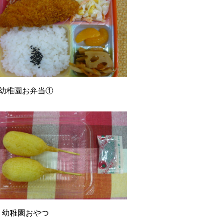
11幼稚園お弁当①
8 幼稚園おやつ