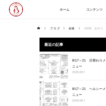
ホーム
コンテンツ
ブ ロ グ
給食
10/26 おやつ
食への知識
最近の記事
NEW
8/17～21 日替わりメ
ニュー
2026.08.7
Thoughts on
food
8/17～21 ヘルシーメ
8/17～21 日替わりメニュー
ニュー
2026.08.07
2026.08.7
2025年 食品衛生優良施設