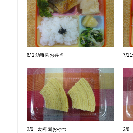
6/２幼稚園お弁当
7/
2/6 幼稚園おやつ
2/