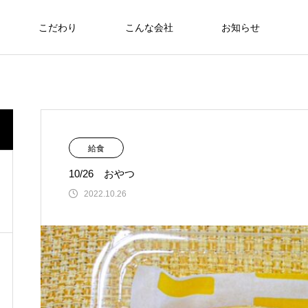
こだわり
こんな会社
お知らせ
お弁当
食への知識
NEW
給食
10/26 おやつ
さわおせち2026
2022.10.26
Thoughts on
food
食への知識
8/17～21 ヘルシーメニュー
2026.08.07
 厚生労働大臣賞受
6月22日（日）🇹🇭🇻🇳アジアンフェア