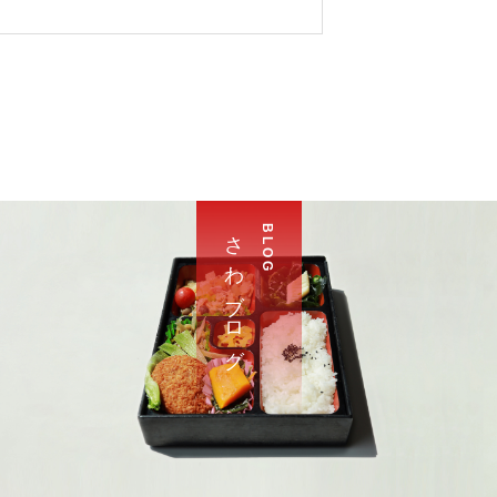
さ わ ブ ロ グ
B L O G