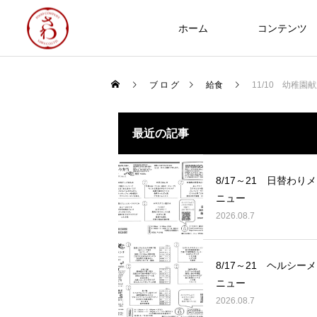
ホーム
コンテンツ
ブ ロ グ
給食
11/10 幼稚園
食への知識
最近の記事
NEW
8/17～21 日替わりメ
ニュー
2026.08.7
Thoughts on
food
8/17～21 ヘルシーメ
8/17～21 日替わりメニュー
ニュー
2026.08.07
2026.08.7
2025年 食品衛生優良施設 厚生労