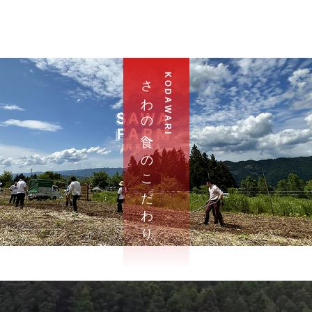
さ わ の 食 へ の こ だ わ り
K O D A W A R I