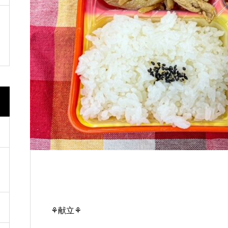
道の駅いたの 「いたの88サロン」
🇹🇼🇰🇷開催
⚘献立⚘