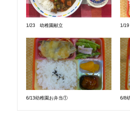
1/23 幼稚園献立
1/
6/13幼稚園お弁当①
6/