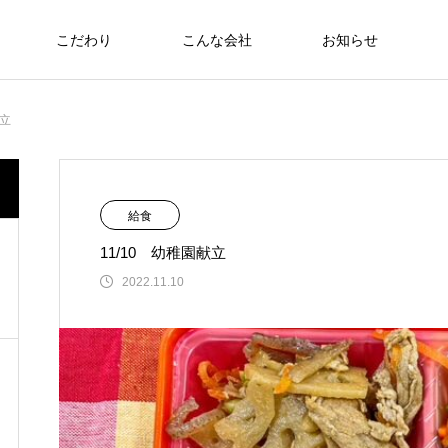
こだわり
こんな会社
お知らせ
お弁当
献立
食への知識
NEW
給食
11/10 幼稚園献立
さわおせち2026
2022.11.10
Thoughts on
food
食への知識
8/17～21 ヘルシーメニュー
2026.08.07
働大臣賞受
6月22日（日）🇹🇭🇻🇳アジアンフェア