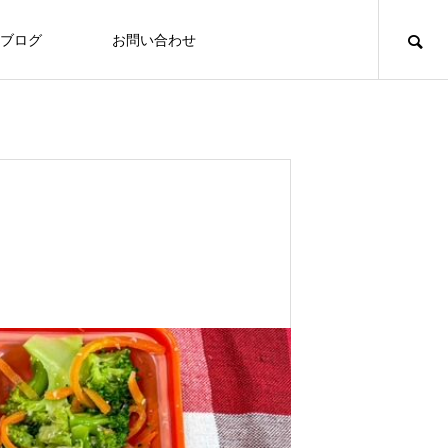
ブログ
お問い合わせ
食づくり
食づくり
「いたの88サロン」毎月第２火曜日に
定期開催
Thoughts on
Tho
food
食への知識
8/3～7 ヘルシーメニュー
2026.07.31