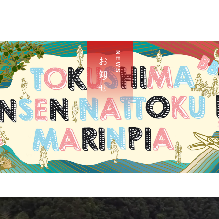
お 知 ら せ
N E W S