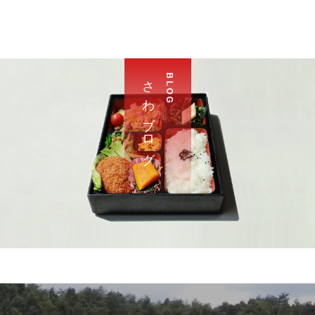
さ わ ブ ロ グ
B L O G