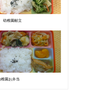
19 幼稚園献立
8幼稚園お弁当