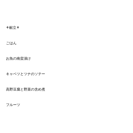
⚘献立⚘
ごはん
お魚の南蛮漬け
キャベツとツナのソテー
高野豆腐と野菜の含め煮
フルーツ