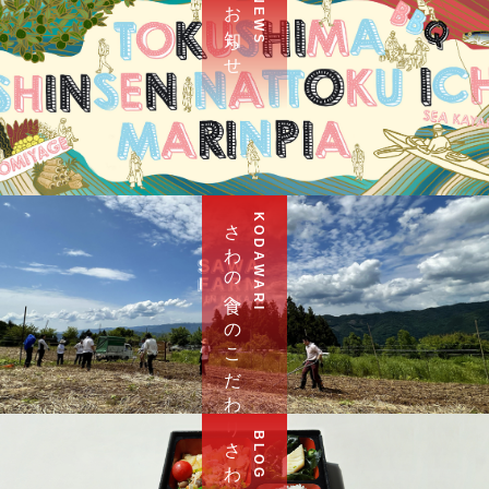
お 知 ら せ
N E W S
さ わ の 食 へ の こ だ わ り
K O D A W A R I
さ わ ブ ロ グ
B L O G