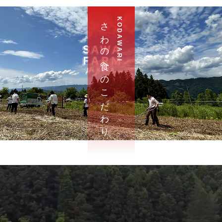
さ わ の 食 へ の こ だ わ り
K O D A W A R I