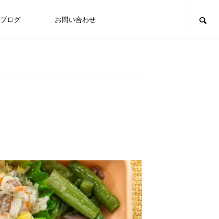
ブログ
お問い合わせ
食づくり
食づくり
「いたの88サロン」毎月第２火曜日に
定期開催
Thoughts on
food
食への知識
8/3～7 ヘルシーメニュー
2026.07.31