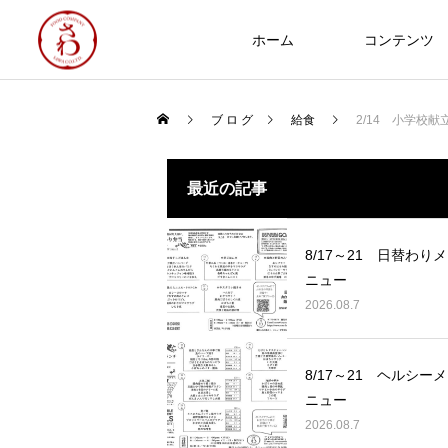
ホーム
コンテンツ
ブ ロ グ
給食
2/14 小学校献
食への知識
最近の記事
NEW
8/17～21 日替わりメ
ニュー
2026.08.7
Thoughts on
food
8/17～21 ヘルシーメ
8/17～21 日替わりメニュー
ニュー
2026.08.07
2026.08.7
2025年 食品衛生優