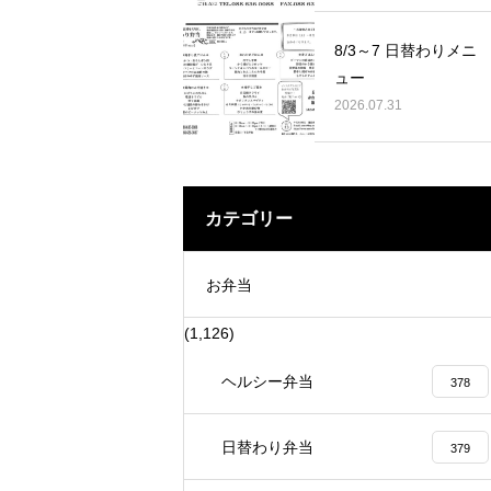
賀で藍の定植に 行って来ました。
賞 表彰を賜りました。
8/3～7 日替わりメニ
ュー
2026.07.31
カテゴリー
お弁当
(1,126)
ヘルシー弁当
378
日替わり弁当
379