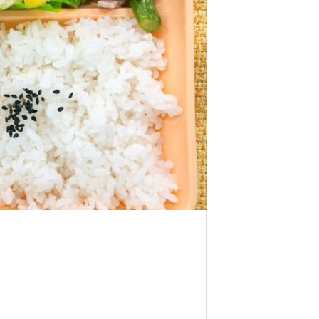
ン」
5月5日に家賀で藍の定植に 行って来ま
外国人社員の親睦会