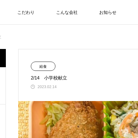
こだわり
こんな会社
お知らせ
お弁当
立
食への知識
NEW
給食
2/14 小学校献立
さわおせち2026
2023.02.14
Thoughts on
food
食への知識
8/17～21 ヘルシーメニュー
2026.08.07
良施設 厚生労働大臣賞受
6月22日（日）🇹🇭🇻🇳アジアンフェア