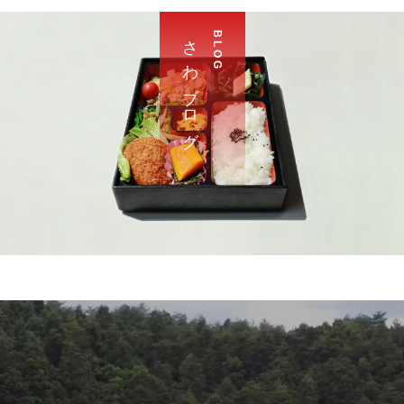
さ わ ブ ロ グ
B L O G