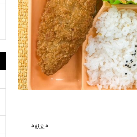
道の駅いたの 「いたの88サロ
🇹🇼🇰🇷開催
⚘献立⚘