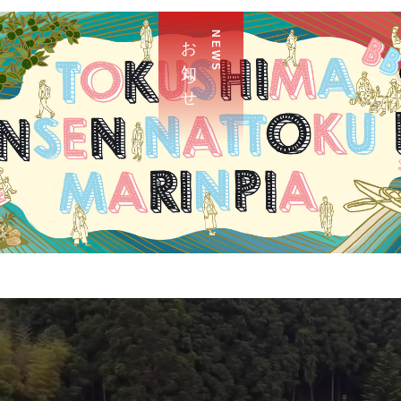
お 知 ら せ
N E W S