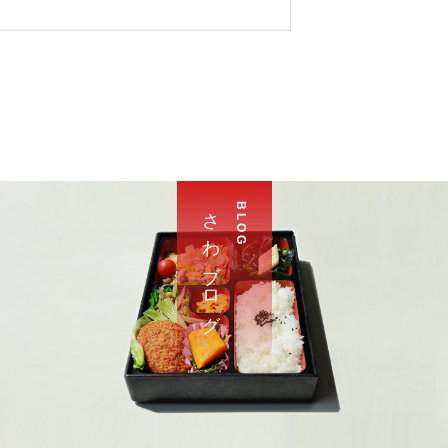
さ わ ブ ロ グ
B L O G