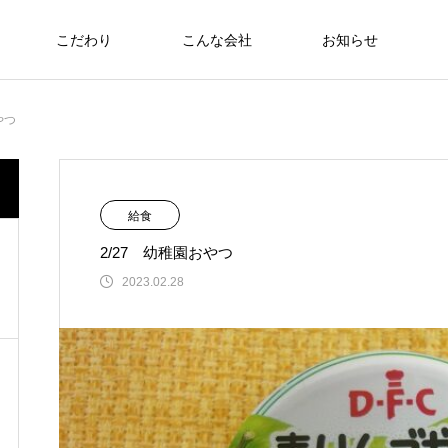
こだわり
こんな会社
お知らせ
お弁当
やつ
食への知識
食への知識
NEW
給食
2/27 幼稚園おやつ
さわおせち2026
2023.02.28
Thoughts on
Thou
food
f
食への知識
8/17～21 ヘルシーメニュー
2026.08.07
2025年 食品衛生優良施設 厚生労働大臣賞受
6月22日（日）🇹🇭🇻🇳アジアンフェア