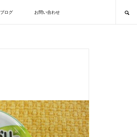
ブログ
お問い合わせ
食づくり
食づくり
「いたの88サロン」毎月第２火曜日に
定期開催
ghts on
Thoughts on
ood
food
食への知識
8/3～7 ヘルシーメニュー
2026.07.31