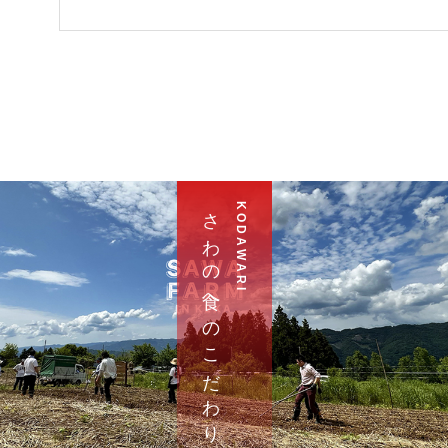
さ わ の 食 へ の こ だ わ り
K O D A W A R I