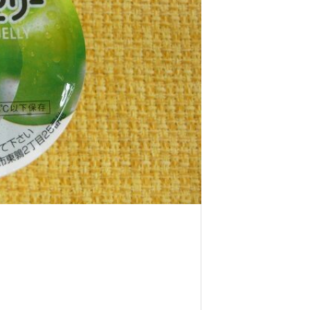
道の駅いたの 「いたの88サロン」
5月5日
外国人社員の親睦会