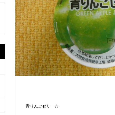
賞 表彰を賜りました。
🇹🇼🇰🇷開催
青りんごゼリー☆