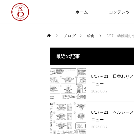
ホーム
コンテンツ
ブ ロ グ
給食
2/27 幼稚園お
食づくり
最近の記事
NEW
8/17～21 日替わりメ
ニュー
2026.08.7
Thoughts on
food
8/17～21 ヘルシーメ
8/17～21 日替わりメニュー
ニュー
2026.08.07
2026.08.7