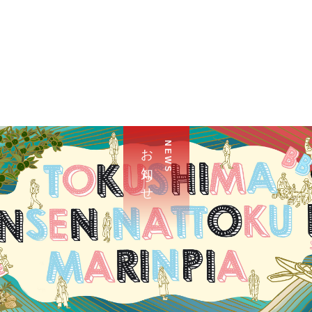
お 知 ら せ
N E W S