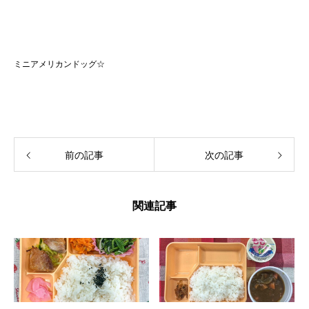
ミニアメリカンドッグ☆
前の記事
次の記事
関連記事