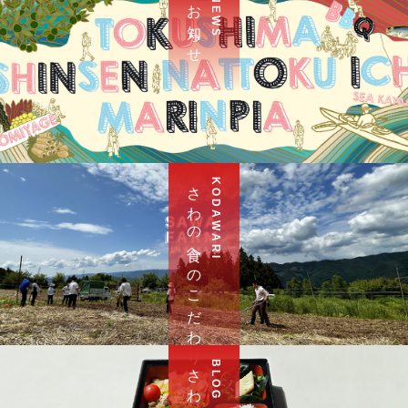
お 知 ら せ
N E W S
さ わ の 食 へ の こ だ わ り
K O D A W A R I
さ わ ブ ロ グ
B L O G