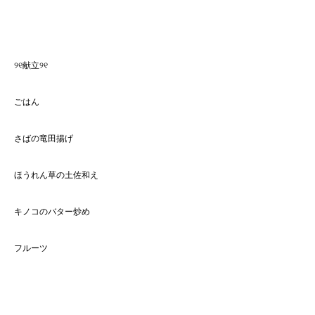
୨୧献立୨୧
ごはん
さばの竜田揚げ
ほうれん草の土佐和え
キノコのバター炒め
フルーツ