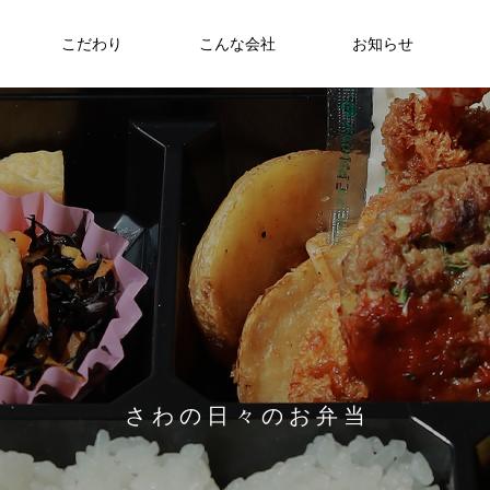
こだわり
こんな会社
お知らせ
お弁当
食への知識
さわおせち2026
Thoughts on
food
食への知識
さ
わ
の
日
々
の
お
弁
当
7/27～31 日替わりメニュー
2026.07.24
働大臣賞受
6月22日（日）🇹🇭🇻🇳アジアンフェア