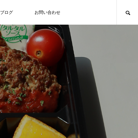
ブログ
お問い合わせ
食づくり
食づくり
「いたの88サロン」毎月第２火曜日に
定期開催
Thoughts on
Tho
food
食への知識
7/27～31 ヘルシーメニュー
2026.07.24