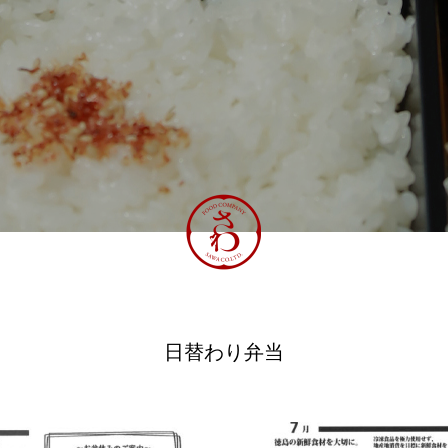
道の駅いたの 「いたの88サロン」
🇹🇼🇰🇷開催
日替わり弁当