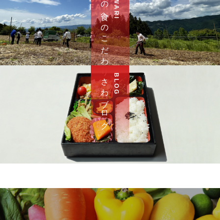
さ わ の 食 へ の こ だ わ り
さ わ ブ ロ グ
B L O G