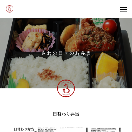
さ
わ
の
日
々
の
お
弁
当
日替わり弁当