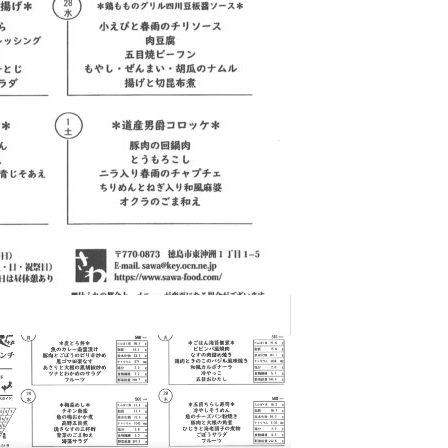
」
5月5日に家賀で藍の定植に 行って来まし
外国人社員の親睦会