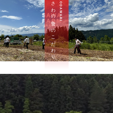
さ わ の 食 へ の こ だ わ り
K O D A W A R I