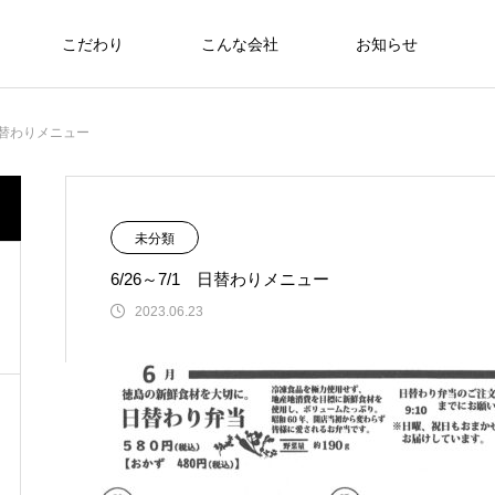
こだわり
こんな会社
お知らせ
お弁当
 日替わりメニュー
食への知識
未分類
6/26～7/1 日替わりメニュー
さわおせち2026
2023.06.23
Thoughts on
food
食への知識
7/27～31 日替わりメニュー
2026.07.24
施設 厚生労働大臣賞受
6月22日（日）🇹🇭🇻🇳アジアンフェア