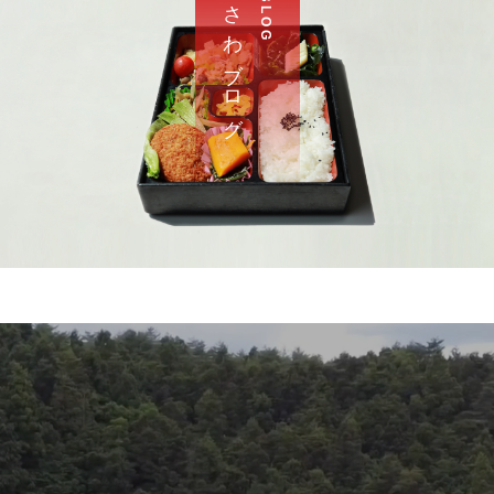
さ わ ブ ロ グ
B L O G