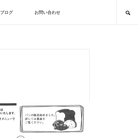
ブログ
お問い合わせ
食づくり
食づくり
「いたの88サロン」毎月第２火曜日に
定期開催
Thoughts on
food
食への知識
7/27～31 ヘルシーメニュー
2026.07.24