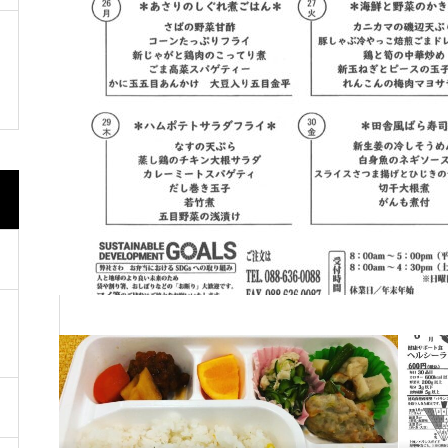
道の駅いたの 「いたの88サロン
🇹🇼🇰🇷開催