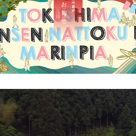
お 知 ら せ
N E W S