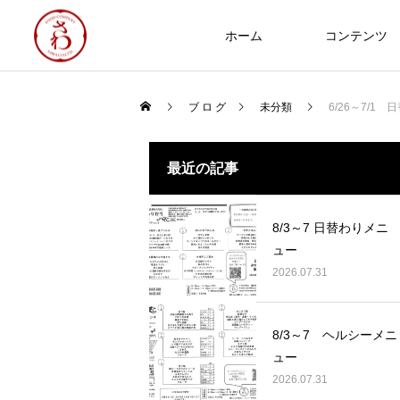
ホーム
コンテンツ
ブ ロ グ
未分類
6/26～7/1
食への知識
最近の記事
NEW
8/3～7 日替わりメニ
ュー
2026.07.31
Thoughts on
food
8/3～7 ヘルシーメニ
8/3～7 ヘルシーメニュー
ュー
2026.07.31
2026.07.31
2025年 食品衛生優良